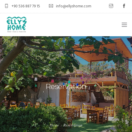
+90 536 887 79 15
info@ellyshome.com
HOMEPAGE
FOOD
ENGLISH
OUR ROOMS
PHOTO GALLERY
Reservation
RESERVATION
CONTACT
Home
Reservation