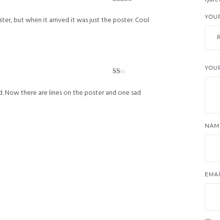
Rated
3
out of 5
YOU
ter, but when it arrived it was just the poster. Cool
YOU
Rated
1
ed. Now there are lines on the poster and one sad
out
of
5
NA
EMA