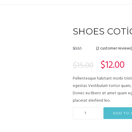
SHOES COTI
(
2
customer reviews
Rated
2
2.00
$
12.00
$
15.00
out
of 5
based
on
Pellentesque habitant morbi trist
customer
ratings
egestas. Vestibulum tortor quam, f
Donec eu libero sit amet quam ege
placerat eleifend leo.
ADD TO 