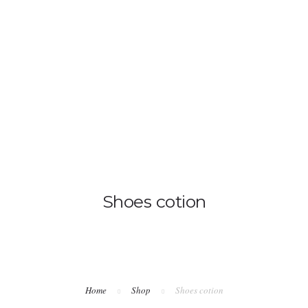
ANASAYFA
MUTFAK
ODALARIMI
Shoes cotion
Home
Shop
Shoes cotion