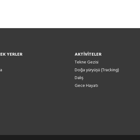
CEK YERLER
AKTİVİTELER
Tekne Gezisi
ça
Doğa yüryüşü (Tracking)
Dalış
Gece Hayatı