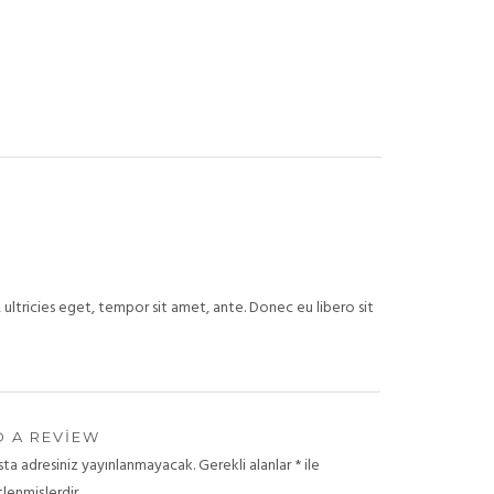
ultricies eget, tempor sit amet, ante. Donec eu libero sit
 A REVIEW
sta adresiniz yayınlanmayacak.
Gerekli alanlar
*
ile
tlenmişlerdir