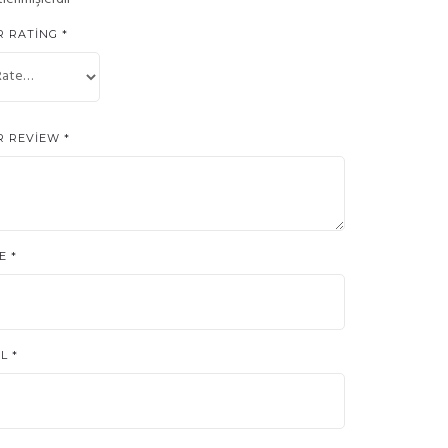
R RATING
*
R REVIEW
*
ME
*
IL
*