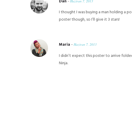
Dan
–
Haziran 7, 2013
I thought I was buying a man holding a pos
poster though, so I’ll give it 3 stars!
Maria
–
Haziran 7, 2013
I didn’t expect this poster to arrive fold
Ninja.