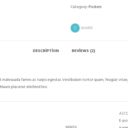
Category:
Posters
SHARE
DESCRIPTION
REVIEWS (2)
 malesuada fames ac turpis egestas. Vestibulum tortor quam, feugiat vitae, 
Mauris placerat eleifend leo.
ADD
E-po
işare