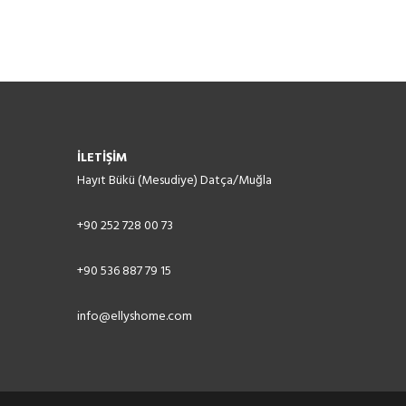
İLETİŞİM
Hayıt Bükü (Mesudiye) Datça/Muğla
+90 252 728 00 73
+90 536 887 79 15
info@ellyshome.com