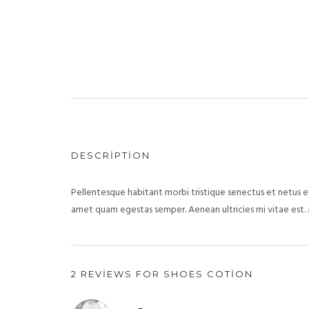
DESCRIPTION
Pellentesque habitant morbi tristique senectus et netus et
amet quam egestas semper. Aenean ultricies mi vitae est. 
2 REVIEWS FOR
SHOES COTION