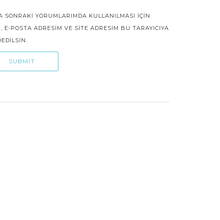
A SONRAKI YORUMLARIMDA KULLANILMASI IÇIN
, E-POSTA ADRESIM VE SITE ADRESIM BU TARAYICIYA
EDILSIN.