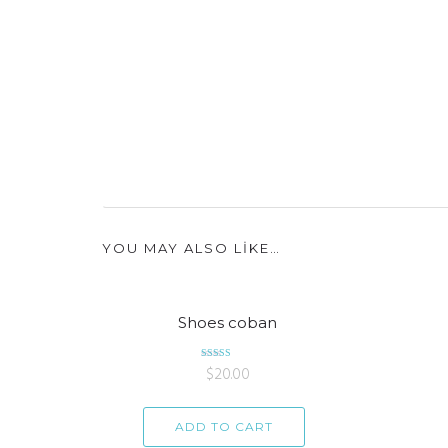
YOU MAY ALSO LIKE…
Shoes coban
Rated
$
20.00
4.50
out of 5
ADD TO CART