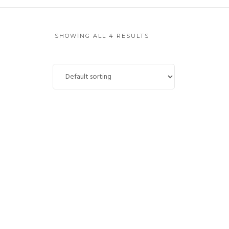
SHOWING ALL 4 RESULTS
Tank shirt
Rated
$
9.00
3.00
out of 5
ADD TO CART