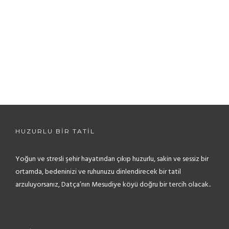
Camera film
$
9.00
ADD TO CART
HUZURLU BİR TATİL
Yoğun ve stresli şehir hayatından çıkıp huzurlu, sakin ve sessiz bir
ortamda, bedeninizi ve ruhunuzu dinlendirecek bir tatil
arzuluyorsanız, Datça’nın Mesudiye köyü doğru bir tercih olacak..