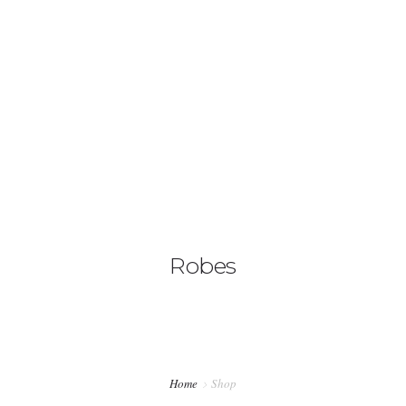
+90 536 887 79 15
info@ellyshome.com
ANASAYFA
MUTFAK
TÜRKÇE
ODALARIMIZ
FOTO GALERI
Robes
REZERVASYON
İLETIŞIM
Home
Shop